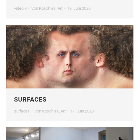
video-x
Von
Koschies_Art
19. Juni 2020
SURFACES
surfaces
Von
Koschies_Art
17. Juni 2020