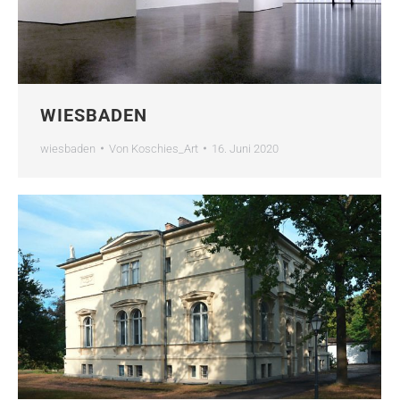
WIESBADEN
wiesbaden
Von
Koschies_Art
16. Juni 2020