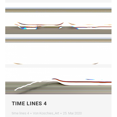
TIME LINES 4
time lines 4
Von
Koschies_Art
25. Mai 2020