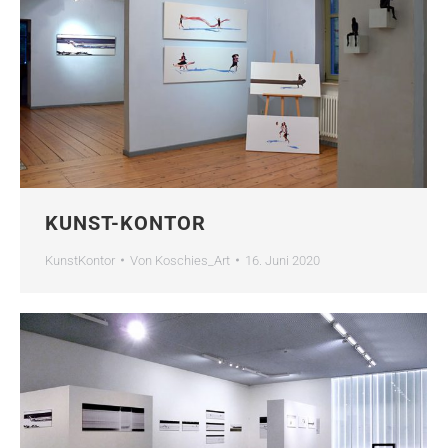
KUNST-KONTOR
KunstKontor
Von
Koschies_Art
16. Juni 2020