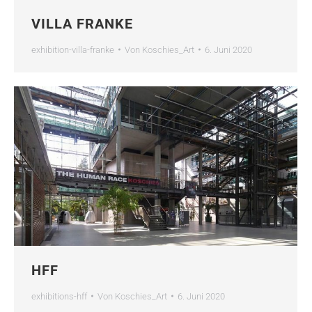
VILLA FRANKE
exhibition-villa-franke
Von
Koschies_Art
6. Juni 2020
HFF
exhibitions-hff
Von
Koschies_Art
6. Juni 2020