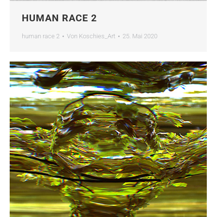
HUMAN RACE 2
human race 2
Von
Koschies_Art
25. Mai 2020