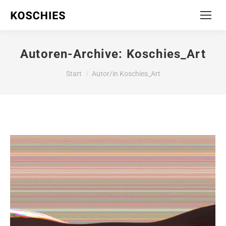
Autoren-Archive:
Koschies_Art
Sie befinden sich hier:
Start
Autor/in Koschies_Art