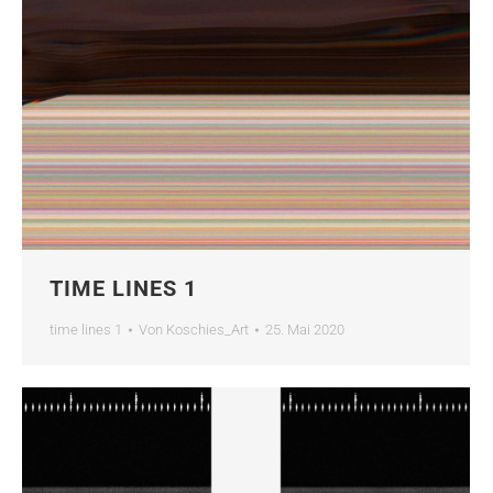
TIME LINES 1
time lines 1
Von
Koschies_Art
25. Mai 2020