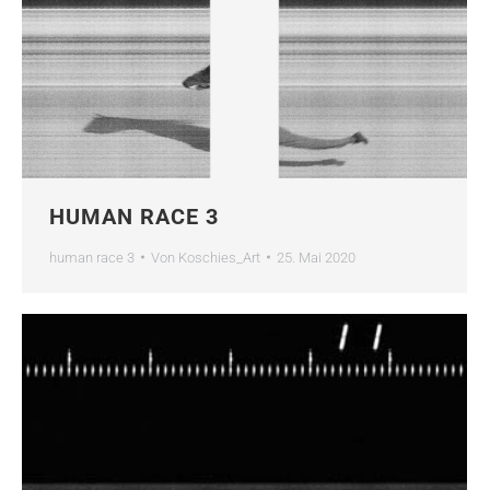
HUMAN RACE 3
human race 3
Von
Koschies_Art
25. Mai 2020